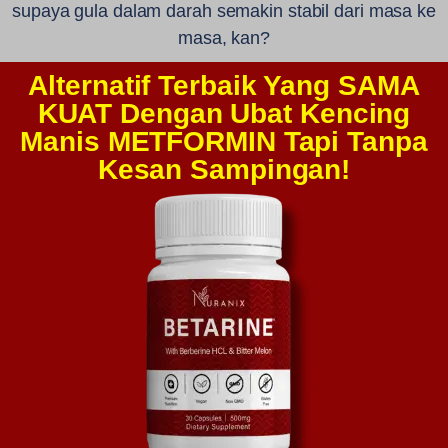
supaya gula dalam darah semakin stabil dari masa ke
masa, kan?
Alternatif Terbaik Yang SAMA
KUAT Dengan Ubat Kencing
Manis METFORMIN Tapi Tanpa
Kesan Sampingan!