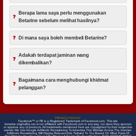
Berapa lama saya perlu menggunakan
Betarine sebelum melihat hasilnya?
Di mana saya boleh membeli Betarine?
Adakah terdapat jaminan wang
dikembalikan?
Bagaimana cara menghubungi khidmat
pelanggan?
PRIVACY POLICY:
Facebook™️ or FB is a Registered Trademark of Facebook.com. This site
betarine.originalhq.net is not affiliated with Facebook.com in any way, nor does they sponsor
or approve any of products. All trademarks mentioned here are copyrighted by their respective
owners We Use Google AdWords Remarketing To Advertise This Website Across The Internet.
AdWords Remarketing Will Display Relevant Ads Tailored To You Based On What Parts Of