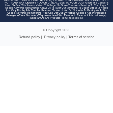
This Website You Have Viewed By Placing A Cookie On Your Machine. THIS COOKIE DOES
NOT IN ANYWAY IDENTIFY YOU OR GIVE ACCESS TO YOUR COMPUTER The Cookie Is
Used To Say “This Person Visited This Page, So Show Them Ads Relating To That Page.”
Google AdWords Remarketing Allows Us To Tailor Our Marketing To Better Suit Your Needs
And Only Display Ads That Are Relevant To You. If You Do Not Wish To Participate In Our
Google AdWords Remarketing, You Can Opt Out By Visiting Google’s Ads Preferences
Manager WE Are Not In Any Ways Associated With Facebook, Facebook Ads, Whatsapp,
Instagram And All Products From Facebook Inc.
© Copyright 2025
Refund policy
|
Privacy policy
|
Terms of service